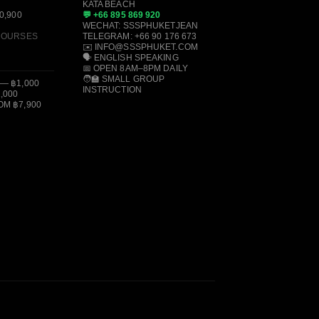
KATA BEACH
0,900
💬 +66 895 869 920
WECHAT: SSSPHUKETJEAN
 COURSES
TELEGRAM: +66 90 176 673
✉️ INFO@SSSPHUKET.COM
🗣️ ENGLISH SPEAKING
📅 OPEN 8AM–8PM DAILY
🧑‍🏫 SMALL GROUP
— ฿1,000
INSTRUCTION
,000
M ฿7,900