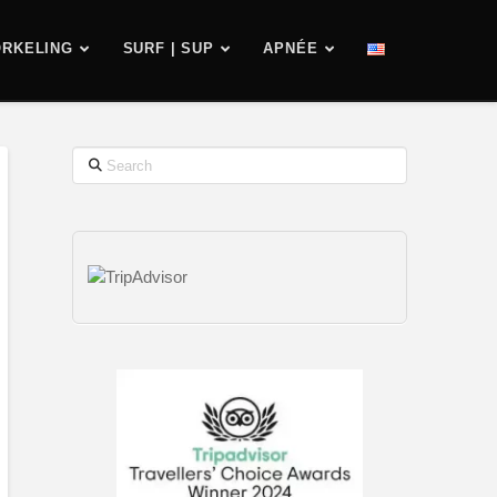
RKELING
SURF | SUP
APNÉE
Search