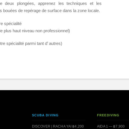
e deux plongées, apprenez les techniques et les
des bouées de repérage de surface dans la zone locale.
e spécialité
le plus haut niveau non professionnel)
re spécialité parmi tant d’ autres)
SCUBA DIVING
FREEDIVING
DISCOVER | RACHA YAI ฿4,200
AIDA 1 — ฿7,900