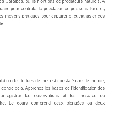
des Caraïbes, où ils n’ont pas de prédateurs naturels. A
saire pour contrôler la population de poissons-lions et,
s moyens pratiques pour capturer et euthanasier ces
té.
ulation des tortues de mer est constaté dans le monde,
r contre cela. Apprenez les bases de l’identification des
nregistrer les observations et les mesures de
dre. Le cours comprend deux plongées ou deux