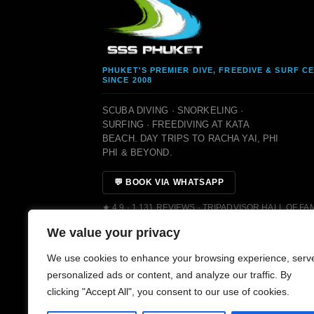
PHUKET'S PREMIER DIVE, FREEDIVE & SURF C
SINCE 2008
SCUBA DIVING · SNORKELING ·
SURFING · FREEDIVING AT KATA
BEACH. DAY TRIPS TO RACHA YAI, PHI
PHI & BEYOND.
💬 BOOK VIA WHATSAPP
★ 4.9 · 1,131 REVIEWS · TRIPADVISOR HALL OF FA
We value your privacy
We use cookies to enhance your browsing experience, serv
personalized ads or content, and analyze our traffic. By
clicking "Accept All", you consent to our use of cookies.
© 2008–2026 SSS PHUKET DIVE, FREEDIVE & SURF CEN
PADI CERTIFIED
SSI CERTIFIED
AIDA CERTIFIED
MOLCHAN