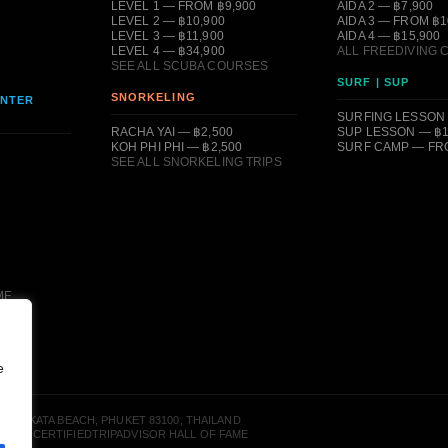
LEVEL 1 — FROM ฿9,900
AIDA 2 — ฿7,900
LEVEL 2 — ฿10,900
AIDA 3 — FROM ฿1
LEVEL 3 — ฿11,900
AIDA 4 — ฿15,900
LEVEL 4 — ฿34,900
ALL FREEDIVING
SEE ALL SCUBA COURSES
SURF | SUP
SNORKELING
ENTER
SURFING LESSON 
RACHA YAI — ฿2,500
SUP LESSON — ฿1
KOH PHI PHI — ฿2,500
SURF CAMP — FRO
SEE ALL SNORKELING TRIPS
ME
e
TER · KATA BEACH, PHUKET 83100, THAILAND
OVS CERTIFIED
TRIPADVISOR HALL OF FAME