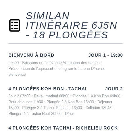
SIMILAN
ITINÉRAIRE 6J5N
- 18 PLONGÉES
BIENVENU À BORD
JOUR 1 - 19:00
20h00 - Boissons de bienvenue Attribution des cabines
Présentation de l'équipe et briefing sur le bateau Dîner de
bienvenue
4 PLONGÉES KOH BON - TACHAI
JOUR 2
Jour 2 07h00 : Réveil matinal 08h00 : Plongée 1 à Koh Bon 09h00 :
Petit déjeuner 11h30 : Plongée 2 à Koh Bon 13h00 : Déjeuner
15h00 : Plongée 3 à Tachai Pinnacle 16h00 : Collation 18h45 :
Plongée 4 à Tachai Reef 20h00 : Dîner
4 PLONGÉES KOH TACHAI - RICHELIEU ROCK