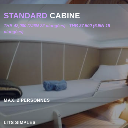
STANDARD
CABINE
THB 42,000 (7J6N 22 plongées) - THB 37,500 (6J5N 18
plongées)
MAX. 2 PERSONNES
LITS SIMPLES