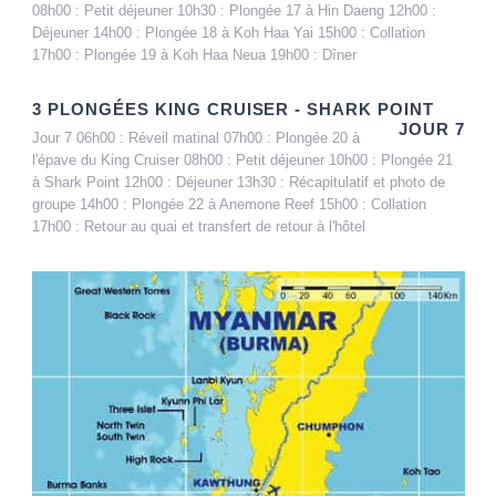
08h00 : Petit déjeuner 10h30 : Plongée 17 à Hin Daeng 12h00 :
Déjeuner 14h00 : Plongée 18 à Koh Haa Yai 15h00 : Collation
17h00 : Plongée 19 à Koh Haa Neua 19h00 : Dîner
3 PLONGÉES KING CRUISER - SHARK POINT
JOUR 7
Jour 7 06h00 : Réveil matinal 07h00 : Plongée 20 à
l'épave du King Cruiser 08h00 : Petit déjeuner 10h00 : Plongée 21
à Shark Point 12h00 : Déjeuner 13h30 : Récapitulatif et photo de
groupe 14h00 : Plongée 22 à Anemone Reef 15h00 : Collation
17h00 : Retour au quai et transfert de retour à l'hôtel