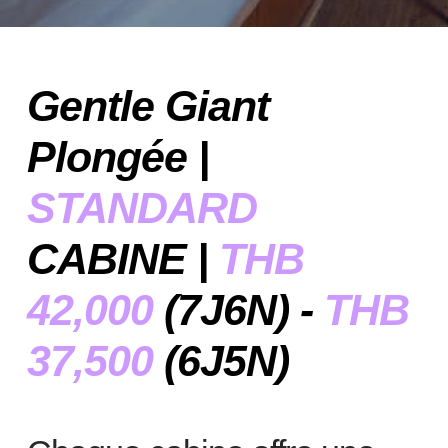
Gentle Giant
Plongée |
STANDARD
CABINE
|
THB
42,000
(7J6N) -
THB
37,500
(6J5N)