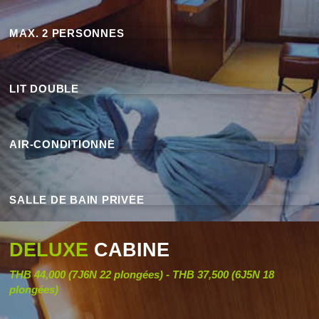
MAX. 2 PERSONNES
LIT DOUBLE
AIR-CONDITIONNÉ
SALLE DE BAIN PRIVÉE
DELUXE
CABINE
THB 44,000 (7J6N 22 plongées) - THB 37,500 (6J5N 18
plongées)