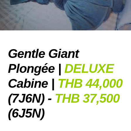
Gentle Giant
Plongée |
DELUXE
Cabine |
THB 44,000
(7J6N) -
THB 37,500
(6J5N)