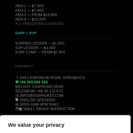
AIDA 1 — ฿7,900
AIDA 2 — ฿7,900
AIDA 3 — FROM ฿10,900
AIDA 4 — ฿15,900
ALL FREEDIVING COURSES
SURF | SUP
SURFING LESSON — ฿1,000
SUP LESSON — ฿1,000
SURF CAMP — FROM ฿7,900
CONTACT
📍 184/1 KOKTANOD ROAD, KATA BEACH
💬 +66 895 869 920
WECHAT: SSSPHUKETJEAN
TELEGRAM: +66 90 176 673
✉️ INFO@SSSPHUKET.COM
🗣️ ENGLISH SPEAKING
📅 OPEN 8AM–8PM DAILY
🧑‍🏫 SMALL GROUP INSTRUCTION
We value your privacy
© 2008–2026 SSS PHUKET DIVE, FREEDIVE & SURF CENTER ·