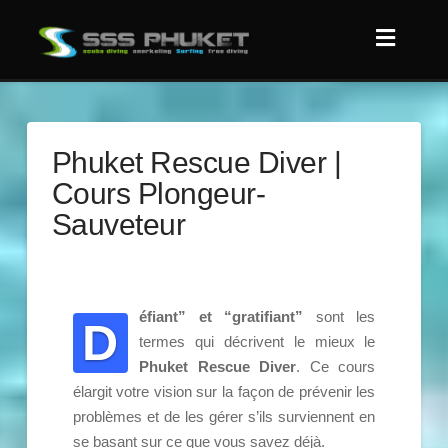
Phuket Rescue Diver |
Cours Plongeur-
Sauveteur
éfiant” et “gratifiant”
sont les
D
termes qui décrivent le mieux le
Phuket Rescue Diver
. Ce cours
élargit votre vision sur la façon de prévenir les
problèmes et de les gérer s’ils surviennent en
se basant sur ce que vous savez déjà.