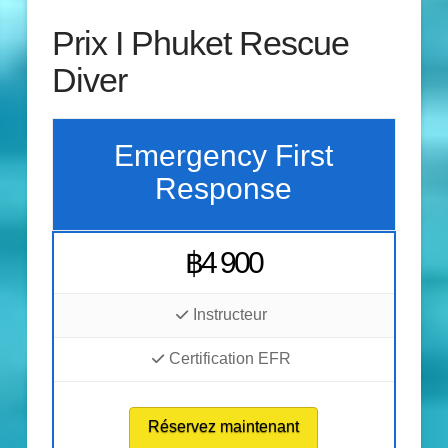
Prix I Phuket Rescue
Diver
Emergency First
Response
฿4 900
Instructeur
Certification EFR
Réservez maintenant