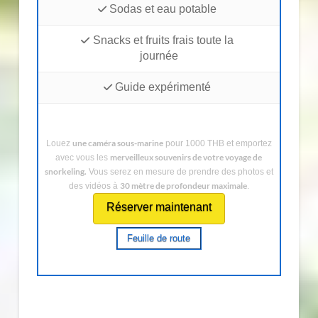
Sodas et eau potable
Snacks et fruits frais toute la
journée
Guide expérimenté
une caméra sous-marine
Louez
pour 1000 THB et emportez
merveilleux souvenirs de votre voyage de
avec vous les
snorkeling.
Vous serez en mesure de prendre des photos et
30 mètre de profondeur maximale
des vidéos à
.
Réserver maintenant
Feuille de route