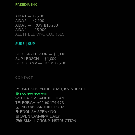
FREEDIVING
AIDA 1 — ฿7,900
AIDA 2 — ฿7,900
AIDA 3 — FROM ฿10,900
AIDA 4 — ฿15,900
ALL FREEDIVING COURSES
SURF | SUP
SURFING LESSON — ฿1,000
SUP LESSON — ฿1,000
SURF CAMP — FROM ฿7,900
CONTACT
📍 184/1 KOKTANOD ROAD, KATA BEACH
💬 +66 895 869 920
WECHAT: SSSPHUKETJEAN
TELEGRAM: +66 90 176 673
✉️ INFO@SSSPHUKET.COM
🗣️ ENGLISH SPEAKING
📅 OPEN 8AM–8PM DAILY
🧑‍🏫 SMALL GROUP INSTRUCTION