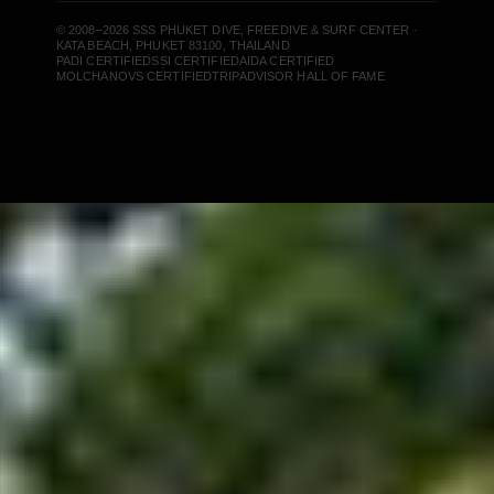
© 2008–2026 SSS PHUKET DIVE, FREEDIVE & SURF CENTER ·
KATA BEACH, PHUKET 83100, THAILAND
PADI CERTIFIED
SSI CERTIFIED
AIDA CERTIFIED
MOLCHANOVS CERTIFIED
TRIPADVISOR HALL OF FAME