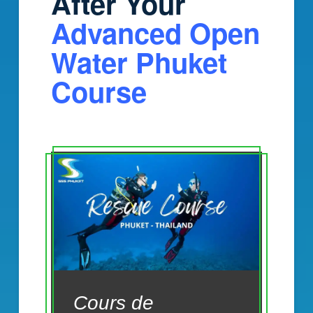
After Your
Advanced Open
Water Phuket
Course
Cours de