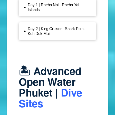
Day 1 | Racha Noi - Racha Yai
▸
Islands
Day 2 | King Cruiser - Shark Point -
▸
Koh Dok Mai
🏝️ Advanced
Open Water
Phuket |
Dive
Sites