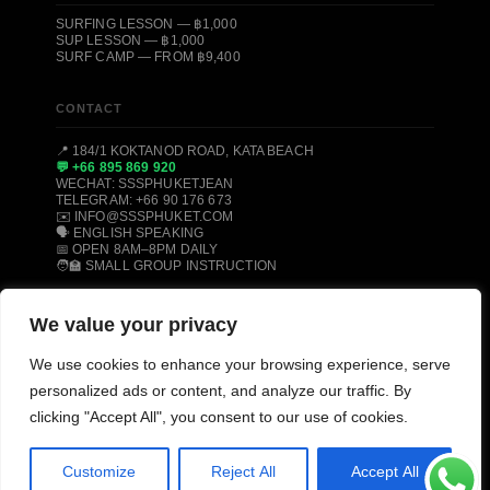
SURFING LESSON — ฿1,000
SUP LESSON — ฿1,000
SURF CAMP — FROM ฿9,400
CONTACT
📍 184/1 KOKTANOD ROAD, KATA BEACH
💬 +66 895 869 920
WECHAT: SSSPHUKETJEAN
TELEGRAM: +66 90 176 673
✉️ INFO@SSSPHUKET.COM
🗣️ ENGLISH SPEAKING
📅 OPEN 8AM–8PM DAILY
🧑‍🏫 SMALL GROUP INSTRUCTION
We value your privacy
© 2008–2026 SSS PHUKET DIVE, FREEDIVE & SURF CENTER ·
We use cookies to enhance your browsing experience, serve
KATA BEACH, PHUKET 83100, THAILAND
PADI CERTIFIED
SSI CERTIFIED
AIDA CERTIFIED
personalized ads or content, and analyze our traffic. By
MOLCHANOVS CERTIFIED
TRIPADVISOR HALL OF FAME
clicking "Accept All", you consent to our use of cookies.
Customize
Reject All
Accept All