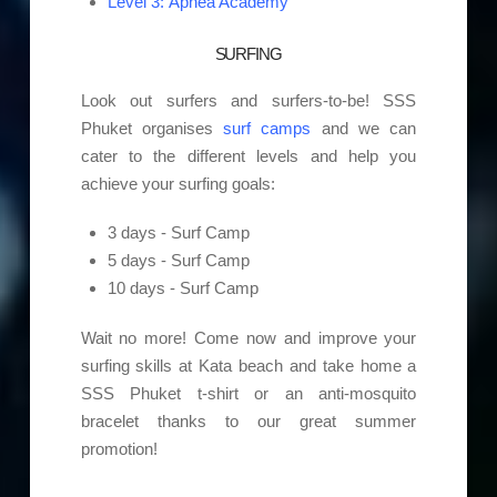
Level 3: Apnea Academy
SURFING
Look out surfers and surfers-to-be! SSS
Phuket organises
surf camps
and we can
cater to the different levels and help you
achieve your surfing goals:
3 days - Surf Camp
5 days - Surf Camp
10 days - Surf Camp
Wait no more! Come now and improve your
surfing skills at Kata beach and take home a
SSS Phuket t-shirt or an anti-mosquito
bracelet thanks to our great summer
promotion!