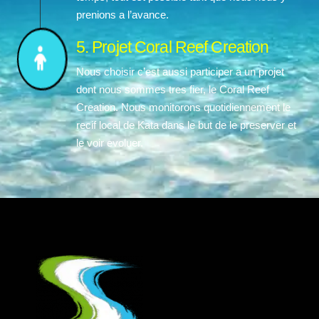
prenions a l’avance.
5. Projet Coral Reef Creation
Nous choisir c’est aussi participer a un projet
dont nous sommes tres fier, le Coral Reef
Creation. Nous monitorons quotidiennement le
recif local de Kata dans le but de le preserver et
le voir evoluer.