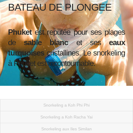
BATEAU DE PLONGEE
Phuket
est reputée pour ses plages
de
sable blanc
et ses
eaux
turquoises
cristallines. Le snorkeling
à Phuket est incontournable.
Snorkeling a Koh Phi Phi
Snorkeling a Koh Racha Yai
Snorkeling aux Iles Similan