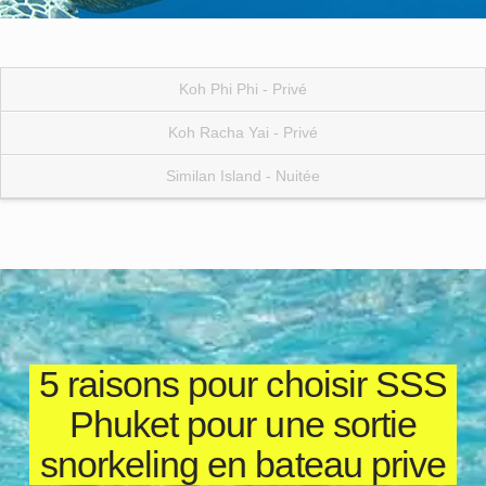
Koh Phi Phi - Privé
Koh Racha Yai - Privé
Similan Island - Nuitée
5 raisons pour choisir SSS
Phuket pour une sortie
snorkeling en bateau prive