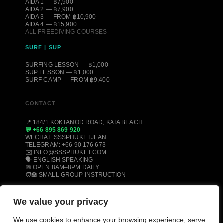
AIDA 1 — ฿7,900
AIDA 2 — ฿7,900
AIDA 3 — FROM ฿10,900
AIDA 4 — ฿15,900
ALL FREEDIVING COURSES
SURF | SUP
SURFING LESSON — ฿1,000
SUP LESSON — ฿1,000
SURF CAMP — FROM ฿9,400
CONTACT
📍 184/1 KOKTANOD ROAD, KATA BEACH
💬 +66 895 869 920
WECHAT: SSSPHUKETJEAN
TELEGRAM: +66 90 176 673
✉️ INFO@SSSPHUKET.COM
🗣️ ENGLISH SPEAKING
📅 OPEN 8AM–8PM DAILY
🧑‍🏫 SMALL GROUP INSTRUCTION
We value your privacy
© 2008–2026 SSS PHUKET DIVE, FREEDIVE & SURF CENTER ·
We use cookies to enhance your browsing experience, serve
KATA BEACH, PHUKET 83100, THAILAND